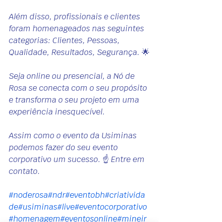
Além disso, profissionais e clientes 
foram homenageados nas seguintes 
categorias: Clientes, Pessoas, 
Qualidade, Resultados, Segurança. 🌟
Seja online ou presencial, a Nó de 
Rosa se conecta com o seu propósito 
e transforma o seu projeto em uma 
experiência inesquecível.
Assim como o evento da Usiminas 
podemos fazer do seu evento 
corporativo um sucesso. ☝️ Entre em 
contato.
#noderosa
#ndr
#eventobh
#criativida
de
#usiminas
#live
#eventocorporativo
#homenagem
#eventosonline
#mineir