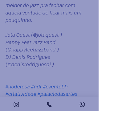
melhor do jazz pra fechar com 
aquela vontade de ficar mais um 
pouquinho.
Jota Quest (@jotaquest )
Happy Feet Jazz Band 
(@happyfeetjazzband )
DJ Denis Rodrigues 
(@denisrodriguesdj )
#noderosa
#ndr
#eventobh
#criatividade
#palaciodasartes
#espetaculos
#showsbh
#expominasbh
#jotaquest
 # 
happyfeetjazzband # 
denisrodriguesdj 
#damianviolinist
#oabmg
#caamg