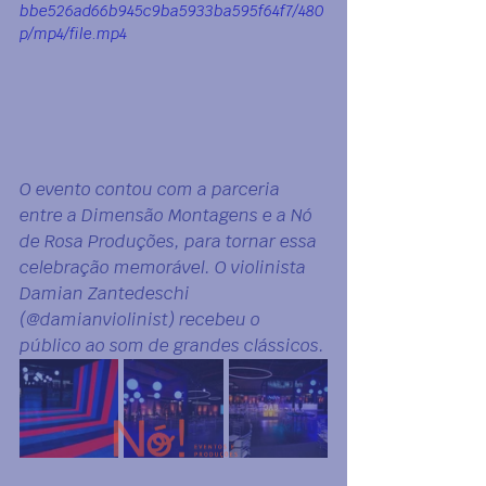
bbe526ad66b945c9ba5933ba595f64f7/480
p/mp4/file.mp4
O evento contou com a parceria 
entre a Dimensão Montagens e a Nó 
de Rosa Produções, para tornar essa 
celebração memorável. O violinista 
Damian Zantedeschi 
(@damianviolinist) recebeu o 
público ao som de grandes clássicos.