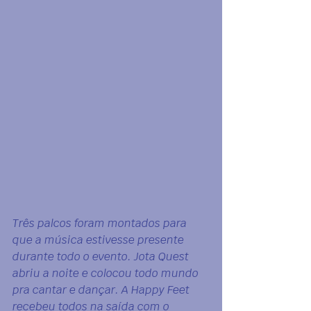
Três palcos foram montados para 
que a música estivesse presente 
durante todo o evento. Jota Quest 
abriu a noite e colocou todo mundo 
pra cantar e dançar. A Happy Feet 
recebeu todos na saída com o 