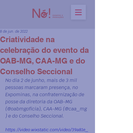
8 de jun. de 2022
Criatividade na
celebração do evento da
OAB-MG, CAA-MG e do
Conselho Seccional
No dia 2 de junho, mais de 3 mil 
pessoas marcaram presença, no 
Expominas, na confraternização de 
posse da diretoria da OAB-MG 
(@oabmgoficia), CAA-MG (@caa_mg 
) e do Conselho Seccional. 
https://video.wixstatic.com/video/39a81e_